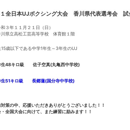
１全日本UJボクシング大会 香川県代表選考会 試
令和３年１１月２１日（日）
香川県立高松工芸高等学校 体育館１階
上15歳以下である中学1年生～3年生のUJ
学生48キロ級 佐子空真(丸亀西中学校)
学生51キロ級 長郷蓮(国分寺中学校)
防対策の中、応援いただきありがとうございました！！
会・全国大会に向けて、また練習に励みます！！