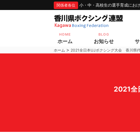
小・中・高校生の選手育成にお
関係者各位
HOME
BLOG
ホーム
お知らせ
サ
>
ホーム
2021全日本UJボクシング大会 香川県
2021