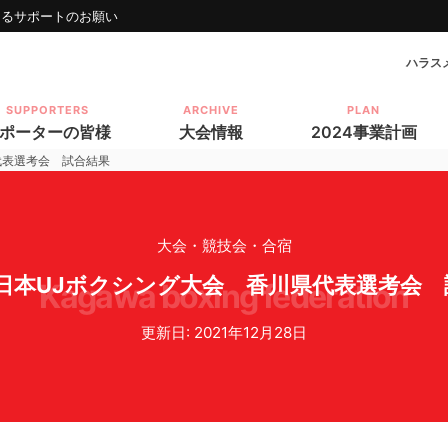
けるサポートのお願い
ハラス
SUPPORTERS
ARCHIVE
PLAN
ポーターの皆様
大会情報
2024事業計画
代表選考会 試合結果
大会・競技会・合宿
全日本UJボクシング大会 香川県代表選考会
kagawa boxing federation
更新日: 2021年12月28日