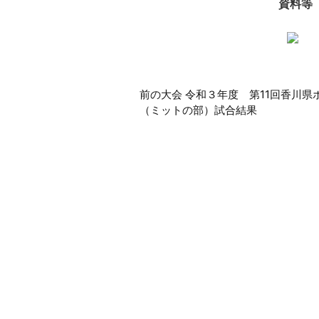
資料等
前
前の大会 令和３年度 第11回香川
（ミットの部）試合結果
後
の
大
会