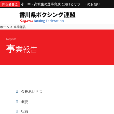
小・中・高校生の選手育成におけるサポートのお願い
関係者各位
>
ホーム
事業報告
Report
事
業報告
会長あいさつ
概要
役員