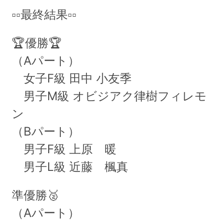
▫️▫️最終結果▫️▫️
🏆優勝🏆
（Aパート）
女子F級 田中 小友季
男子M級 オビジアク律樹フィレモ
ン
（Bパート）
男子F級 上原 暖
男子L級 近藤 楓真
準優勝
🥈
（Aパート）