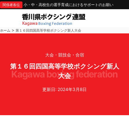
小・中・高校生の選手育成におけるサポートのお願い
関係者各位
>
ホーム
第１６回四国高等学校ボクシング新人大会
大会・競技会・合宿
第１６回四国高等学校ボクシング新人
kagawa boxing federation
大会
更新日: 2024年3月8日