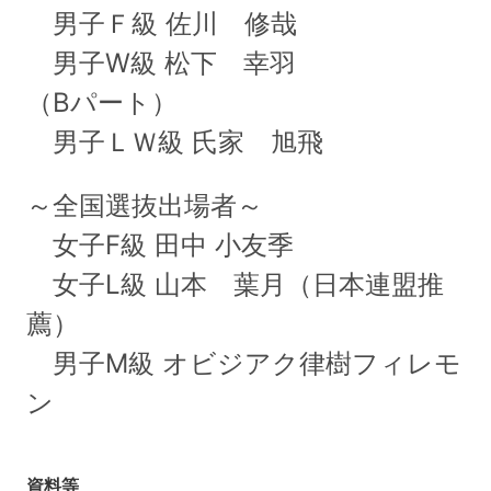
男子Ｆ級 佐川 修哉
男子W級 松下 幸羽
（Bパート）
男子ＬＷ級 氏家 旭飛
～全国選抜出場者～
女子F級 田中 小友季
女子L級 山本 葉月（日本連盟推
薦）
男子M級 オビジアク律樹フィレモ
ン
資料等