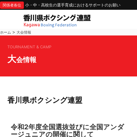
小・中・高校生の選手育成におけるサポートのお願い
関係者各位
>
ホーム
大会情報
TOURNAMENT & CAMP
大
会情報
香川県ボクシング連盟
令和2年度全国選抜並びに全国アンダ
ージュニアの開催に関して