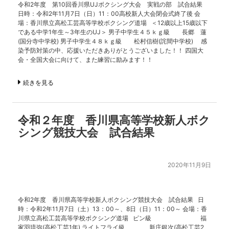
令和2年度 第10回香川県UJボクシング大会 実戦の部 試合結果
日時：令和2年11月7日（日）11：00高校新人大会閉会式終了後 会
場：香川県立高松工芸高等学校ボクシング道場 ＜12歳以上15歳以下
である中学1年生～3年生のUJ＞ 男子中学生４５ｋｇ級 長郷 蓮
(国分寺中学校) 男子中学生４８ｋｇ級 松村信樹(詫間中学校) 感
染予防対策の中、応援いただきありがとうございました！！ 四国大
会・全国大会に向けて、また練習に励みます！！
続きを見る
令和２年度 香川県高等学校新人ボク
シング競技大会 試合結果
2020年11月9日
令和2年度 香川県高等学校新人ボクシング競技大会 試合結果 日
時：令和2年11月7日（土）13：00～、8日（日）11：00～ 会場：香
川県立高松工芸高等学校ボクシング道場 ピン級 福
家羽琉弥(高松工芸1年) ライトフライ級 新庄銀次(高松工芸2