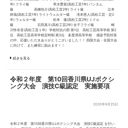
年) フライ級 草水曹賀(高松工芸1年) バンタム
級 高橋恒介(高松工芸2年) ライト級 辻本
柊哉(高松工芸1年) ライトウェルター級 滝本悠人(高松工芸・定2
年) ウェルター級 松本 蓮(高松工芸2年) ミドル
級 石田真斗(高松工芸2年) 女子フライ級 崎
川怜衣音(高松工芸１年) 学校対抗の部 第1位 高松工芸高等学校 第2
位 高松工芸高等学校定時制 第3位 多度津高等学校 感染予防対策
の中、応援いただきありがとうございました！！ 四国大会・全国大会
に向けて、また練習に励みます！！
続きを見る
令和２年度 第10回香川県UJボクシ
ング大会 演技C級認定 実施要項
2020年9月25日
令和２年度 第10回香川県UJボクシング大会 演技C級認定 を行い