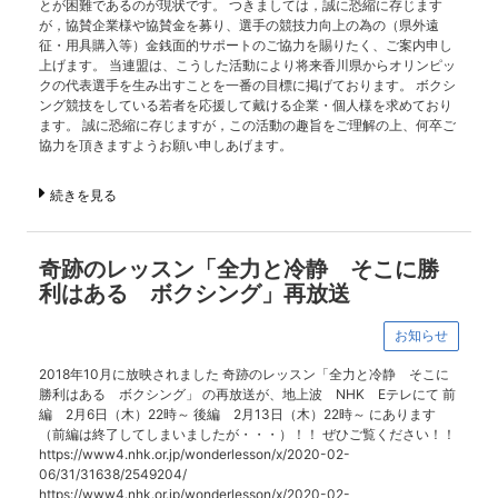
とが困難であるのが現状です。 つきましては，誠に恐縮に存じます
が，協賛企業様や協賛金を募り、選手の競技力向上の為の（県外遠
征・用具購入等）金銭面的サポートのご協力を賜りたく、ご案内申し
上げます。 当連盟は、こうした活動により将来香川県からオリンピッ
クの代表選手を生み出すことを一番の目標に掲げております。 ボクシ
ング競技をしている若者を応援して戴ける企業・個人様を求めており
ます。 誠に恐縮に存じますが，この活動の趣旨をご理解の上、何卒ご
協力を頂きますようお願い申しあげます。
続きを見る
奇跡のレッスン「全力と冷静 そこに勝
利はある ボクシング」再放送
お知らせ
2018年10月に放映されました 奇跡のレッスン「全力と冷静 そこに
勝利はある ボクシング」 の再放送が、地上波 NHK Eテレにて 前
編 2月6日（木）22時～ 後編 2月13日（木）22時～ にあります
（前編は終了してしまいましたが・・・）！！ ぜひご覧ください！！
https://www4.nhk.or.jp/wonderlesson/x/2020-02-
06/31/31638/2549204/
https://www4.nhk.or.jp/wonderlesson/x/2020-02-