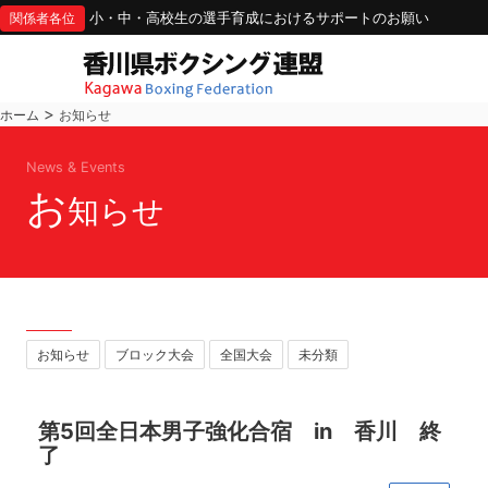
小・中・高校生の選手育成におけるサポートのお願い
関係者各位
>
ホーム
お知らせ
News & Events
お
知らせ
お知らせ
ブロック大会
全国大会
未分類
第5回全日本男子強化合宿 in 香川 終
了