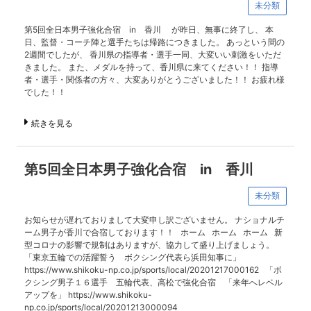
未分類
第5回全日本男子強化合宿 in 香川 が昨日、無事に終了し、 本
日、監督・コーチ陣と選手たちは帰路につきました。 あっという間の
2週間でしたが、 香川県の指導者・選手一同、大変いい刺激をいただ
きました。 また、メダルを持って、香川県に来てください！！ 指導
者・選手・関係者の方々、大変ありがとうございました！！ お疲れ様
でした！！
続きを見る
第5回全日本男子強化合宿 in 香川
未分類
お知らせが遅れておりまして大変申し訳ございません。 ナショナルチ
ーム男子が香川で合宿しております！！ ホーム ホーム ホーム 新
型コロナの影響で規制はありますが、協力して盛り上げましょう。
「東京五輪での活躍誓う ボクシング代表ら浜田知事に」
https://www.shikoku-np.co.jp/sports/local/20201217000162 「ボ
クシング男子１６選手 五輪代表、高松で強化合宿 「来年へレベル
アップを」 https://www.shikoku-
np.co.jp/sports/local/20201213000094