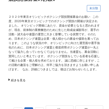
未分類
２０２０年東京オリンピックボクシング競技開催募金のお願い この
度、2020年東京オリンピックでのボクシング競技の開催が決定され
ました。 オリンピック開催にあたり、資金が必要となると思われます
が、現在、前体制の業務懈怠のために生じた助成金減額等が、選手の
活動・諸大会や連盟の運営に大きく影響している状態です。そのた
め、日本ボクシング連盟は企業・個人様からの募金や援助を募ってお
ります。 このような状況の中、オリンピックに向けた運営面や選手強
化のために、日本ボクシング連盟と都道府県ボクシング連盟が一丸と
なって協力し合っていかなくてはなりません。当連盟も、募金活動に
賛同したいと考えています。 ボクシング競技をしている若者を応援し
て戴ける企業・個人様を求めております。 誠に恐縮に存じますが，こ
の活動の趣旨をご理解の上、何卒ご協力を頂きますようお願い申しあ
げます。 なお、詳細につきましては、後ほどお知らせいたします。
続きを見る