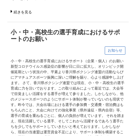
続きを見る
小・中・高校生の選手育成におけるサポ
ートのお願い
お知らせ
小・中・高校生の選手育成におけるサポート（企業・個人）のお願い
新型コロナウイルス感染症の影響が日に日に拡大し、オリンピック開
催延期という状況の中、平素より香川県ボクシング連盟の活動ならび
にアマチュアスポーツ振興に深いご理解を賜り、心より感謝申し上げ
ます。 さて、香川県ボクシング連盟では現在、小・中・高校生の選手
育成に力を注いでおります。この取り組みによって最近では、大会等
で目覚ましい活躍をする選手が増えて参りました。しかしながら、他
のメジャースポーツのようにサポート体制が整っていないのも現状で
す。昨今では、大会出場における選手の参加費・交通費・宿泊費はも
ちろんのこと、大会に向けての強化事業（県外遠征・県内合宿）等、
選手の育成を重ねるごとに、個人の負担が増えています。 それを踏ま
え、現在活躍している選手、そしてこれから活躍するであろう選手た
ちを少しでもサポートしていきたいと考えております。しかしなが
ら、現在の当連盟は運営資金不足により、サポート体制を構築するこ